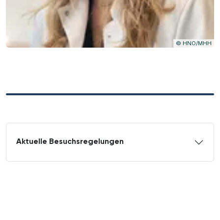
Copyright
©
HNO/MHH
Aktuelle Besuchsregelungen