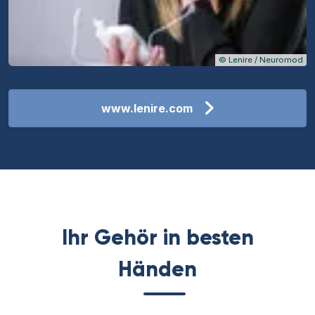
Copyright
©
Lenire / Neuromod
www.lenire.com
Ihr Gehör in besten
Händen